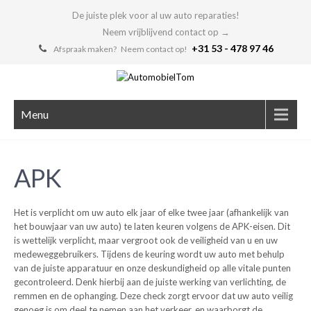
De juiste plek voor al uw auto reparaties!
Neem vrijblijvend contact op →
+31 53 - 478 97 46
Afspraak maken? Neem contact op!
Menu
APK
Het is verplicht om uw auto elk jaar of elke twee jaar (afhankelijk van
het bouwjaar van uw auto) te laten keuren volgens de APK-eisen. Dit
is wettelijk verplicht, maar vergroot ook de veiligheid van u en uw
medeweggebruikers. Tijdens de keuring wordt uw auto met behulp
van de juiste apparatuur en onze deskundigheid op alle vitale punten
gecontroleerd. Denk hierbij aan de juiste werking van verlichting, de
remmen en de ophanging. Deze check zorgt ervoor dat uw auto veilig
genoeg is om deel te nemen aan het verkeer, en waarborgt de